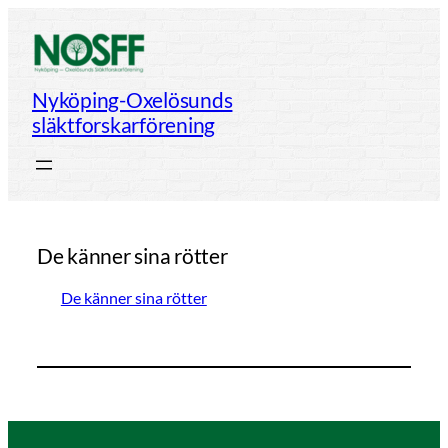
Hoppa
till
innehåll
Nyköping-Oxelösunds
släktforskarförening
De känner sina rötter
De känner sina rötter