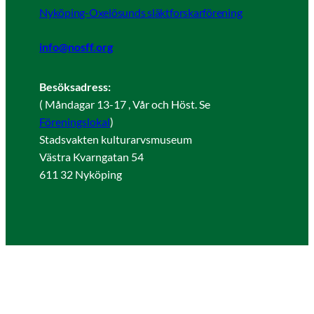
Nyköping-Oxelösunds släktforskarförening
info@nosff.org
Besöksadress:
( Måndagar 13-17 , Vår och Höst. Se
Föreningslokal
)
Stadsvakten kulturarvsmuseum
Västra Kvarngatan 54
611 32 Nyköping