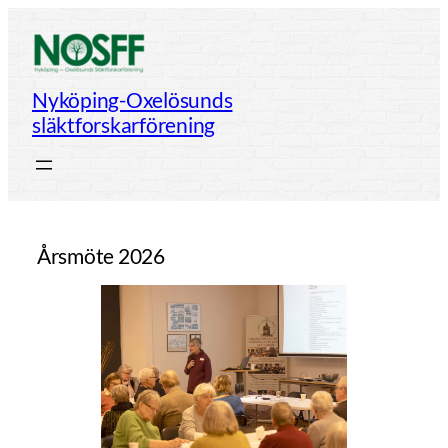
Hoppa
till
innehåll
Nyköping-Oxelösunds
släktforskarförening
Årsmöte 2026