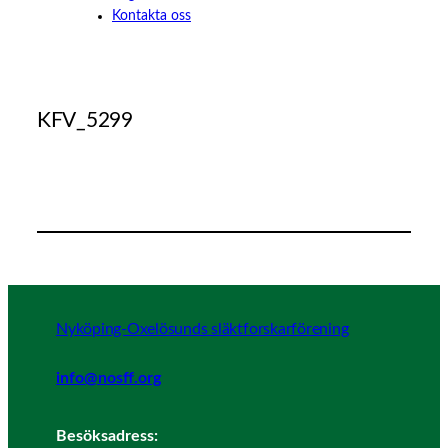
Kontakta oss
KFV_5299
Nyköping-Oxelösunds släktforskarförening
info@nosff.org
Besöksadress: