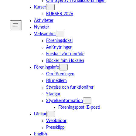
Om läget av i AI släktforkningen
Kurser
KURSER 2026
Aktiviteter
Nyheter
Verksamhet
Föreningslokal
AnKnytningen
Forska i vårt område
Böcker mm i lokalen
Föreningsinfo
Om föreningen
Bli medlem
Styrelse och funktionärer
Stadgar
Styrelseinformation
Föreningspost (E-post)
Länkar
Webbsidor
Pressklipp
English