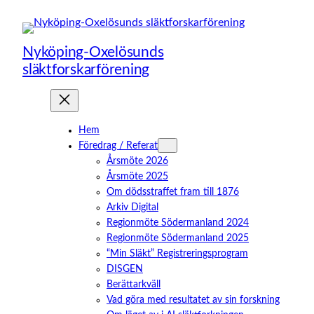
Hoppa
till
innehåll
Nyköping-Oxelösunds
släktforskarförening
Hem
Föredrag / Referat
Årsmöte 2026
Årsmöte 2025
Om dödsstraffet fram till 1876
Arkiv Digital
Regionmöte Södermanland 2024
Regionmöte Södermanland 2025
“Min Släkt” Registreringsprogram
DISGEN
Berättarkväll
Vad göra med resultatet av sin forskning