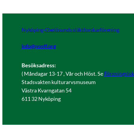
Nyköping-Oxelösunds släktforskarförening
info@nosff.org
Besöksadress:
( Måndagar 13-17 , Vår och Höst. Se
Föreningslok
Stadsvakten kulturarvsmuseum
Västra Kvarngatan 54
611 32 Nyköping