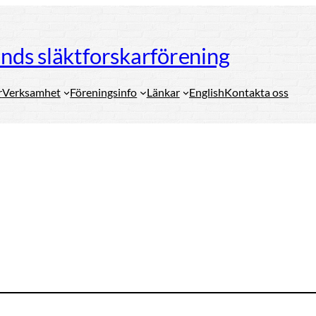
ds släktforskarförening
r
Verksamhet
Föreningsinfo
Länkar
English
Kontakta oss