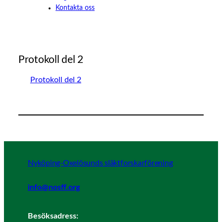
Kontakta oss
Protokoll del 2
Protokoll del 2
Nyköping-Oxelösunds släktforskarförening
info@nosff.org
Besöksadress: