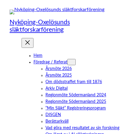
Hoppa
till
innehåll
Nyköping-Oxelösunds
släktforskarförening
Hem
Föredrag / Referat
Årsmöte 2026
Årsmöte 2025
Om dödsstraffet fram till 1876
Arkiv Digital
Regionmöte Södermanland 2024
Regionmöte Södermanland 2025
“Min Släkt” Registreringsprogram
DISGEN
Berättarkväll
Vad göra med resultatet av sin forskning