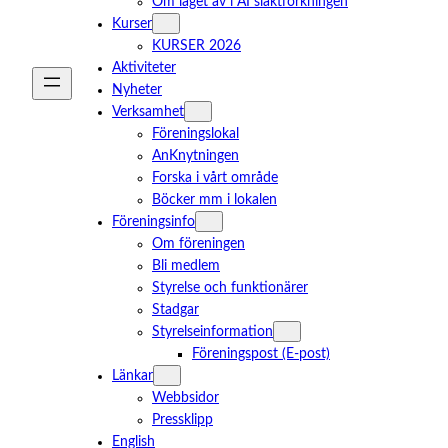
Om läget av i AI släktforkningen
Kurser
KURSER 2026
Aktiviteter
Nyheter
Verksamhet
Föreningslokal
AnKnytningen
Forska i vårt område
Böcker mm i lokalen
Föreningsinfo
Om föreningen
Bli medlem
Styrelse och funktionärer
Stadgar
Styrelseinformation
Föreningspost (E-post)
Länkar
Webbsidor
Pressklipp
English