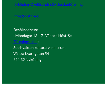
Nyköping-Oxelösunds släktforskarförening
info@nosff.org
Besöksadress:
( Måndagar 13-17 , Vår och Höst. Se
Föreningslokal
)
Stadsvakten kulturarvsmuseum
Västra Kvarngatan 54
611 32 Nyköping