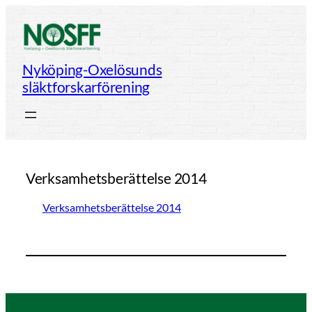
Hoppa
till
innehåll
Nyköping-Oxelösunds
släktforskarförening
Verksamhetsberättelse 2014
Verksamhetsberättelse 2014