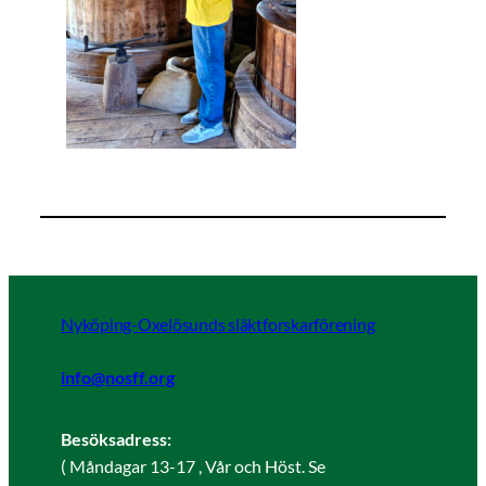
Nyköping-Oxelösunds släktforskarförening
info@nosff.org
Besöksadress:
( Måndagar 13-17 , Vår och Höst. Se