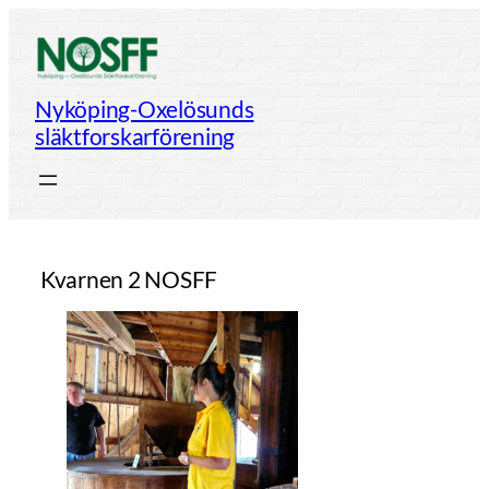
Hoppa
till
innehåll
Nyköping-Oxelösunds
släktforskarförening
Kvarnen 2 NOSFF