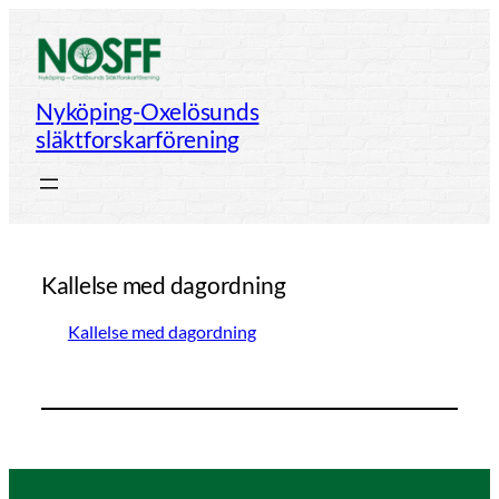
Hoppa
till
innehåll
Nyköping-Oxelösunds
släktforskarförening
Kallelse med dagordning
Kallelse med dagordning