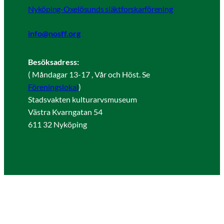
Nyköping-Oxelösunds släktforskarförening
info@nosff.org
Besöksadress:
( Måndagar 13-17 , Vår och Höst. Se
Föreningslokal
)
Stadsvakten kulturarvsmuseum
Västra Kvarngatan 54
611 32 Nyköping