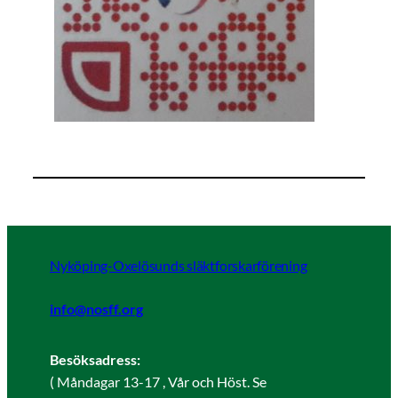
Nyköping-Oxelösunds släktforskarförening
info@nosff.org
Besöksadress:
( Måndagar 13-17 , Vår och Höst. Se