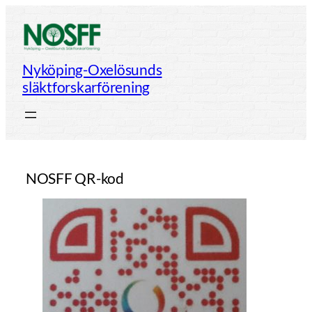
Hoppa
till
innehåll
Nyköping-Oxelösunds
släktforskarförening
NOSFF QR-kod