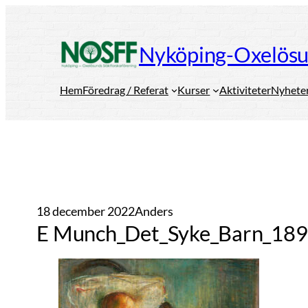
Hoppa
till
Nyköping-Oxelösun
innehåll
Hem
Föredrag / Referat
Kurser
Aktiviteter
Nyhete
18 december 2022
Anders
E Munch_Det_Syke_Barn_18