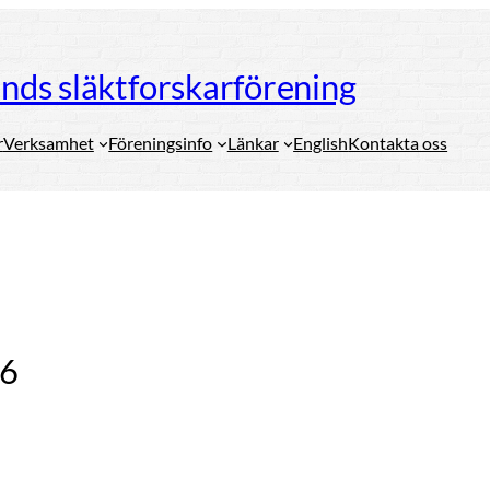
ds släktforskarförening
r
Verksamhet
Föreningsinfo
Länkar
English
Kontakta oss
96