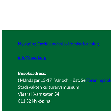
Nyköping-Oxelösunds släktforskarförening
info@nosff.org
Besöksadress:
( Måndagar 13-17 , Vår och Höst. Se
Föreningslok
Stadsvakten kulturarvsmuseum
Västra Kvarngatan 54
611 32 Nyköping